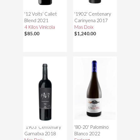
'12 Volts' Callet
'1902' Centenary
Blend 2021
Carinyena 2017
4 Kilos Vinícola
Mas Doix
$85.00
$1,240.00
'1903' Centenary
'80-20' Palomino
Garnatxa 2018
Blanco 2022