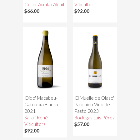
Celler Aixalà i Alcait
Viticultors
$66.00
$92.00
'Dido' Macabeu-
'El Muelle de Olaso'
Garnatxa Blanca
Palomino Vino de
2021
Pasto 2023
Sara i René
Bodegas Luis Pérez
Viticultors
$57.00
$92.00