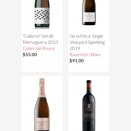
'Cullerot' Verdil-
'de la Finca' Single
Merseguera 2023
Vineyard Sparkling
Celler del Roure
2019
$55.00
Raventós i Blanc
$91.00