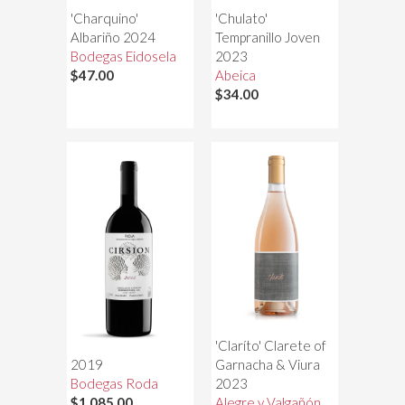
'Charquino'
'Chulato'
Albariño 2024
Tempranillo Joven
Bodegas Eidosela
2023
$47.00
Abeica
$34.00
'Cirsion' Tempranillo
'Claríto' Clarete of
2019
Garnacha & Viura
Bodegas Roda
2023
$1,085.00
Alegre y Valgañón