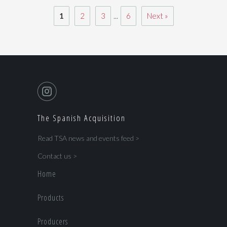
1
2
3
...
6
Next »
The Spanish Acquisition
Read TSA news and events feed >
Contact us >
Home
Products
Producers