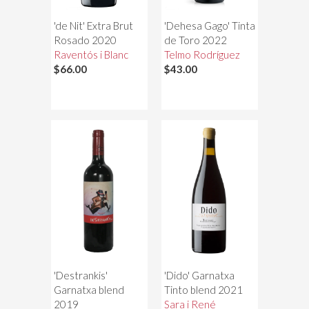
'de Nit' Extra Brut
'Dehesa Gago' Tinta
Rosado 2020
de Toro 2022
Raventós i Blanc
Telmo Rodríguez
$66.00
$43.00
'Destrankis'
'Dido' Garnatxa
Garnatxa blend
Tinto blend 2021
2019
Sara i René