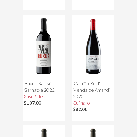
'Buxus' Samsó-
'Camiño Real'
Garnatxa 2022
Mencía de Amandi
Xavi Pallejà
2020
$107.00
Guímaro
$82.00